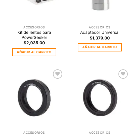
ACCESORIOS
ACCESORIOS
Kit de lentes para
Adaptador Universal
PowerSeeker
$
1,379.00
$
2,935.00
AÑADIR AL CARRITO
AÑADIR AL CARRITO
Agregar
Agregar
a la
a la
Lista de
Lista de
deseos
deseos
ACCESORIOS
ACCESORIOS