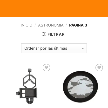
INICIO
/
ASTRONOMIA
/
PÁGINA 3
FILTRAR
Agregar
Agregar
a la
a la
Lista de
Lista de
deseos
deseos