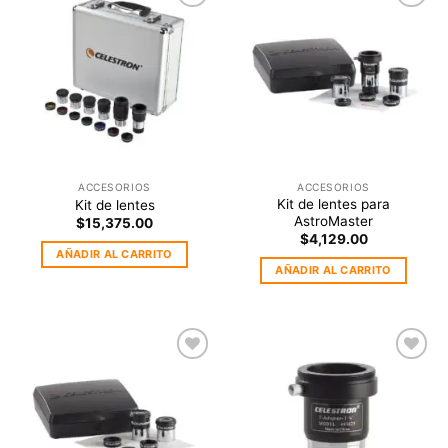
Agregar
Agregar
a la
a la
Lista de
Lista de
deseos
deseos
ACCESORIOS
ACCESORIOS
Kit de lentes para
Kit de lentes
AstroMaster
$
15,375.00
$
4,129.00
AÑADIR AL CARRITO
AÑADIR AL CARRITO
Agregar
Agregar
a la
a la
Lista de
Lista de
deseos
deseos