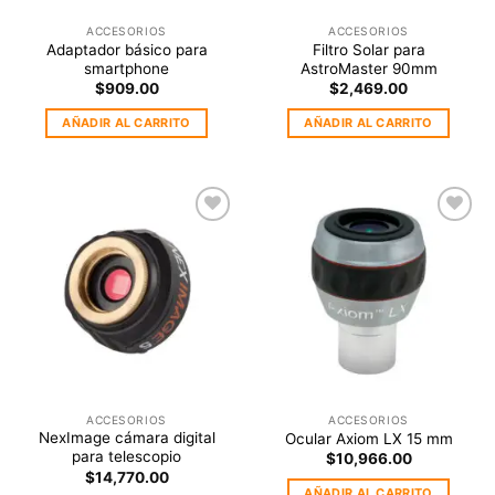
ACCESORIOS
ACCESORIOS
Adaptador básico para
Filtro Solar para
smartphone
AstroMaster 90mm
$
909.00
$
2,469.00
AÑADIR AL CARRITO
AÑADIR AL CARRITO
Agregar
Agregar
a la
a la
Lista de
Lista de
deseos
deseos
ACCESORIOS
ACCESORIOS
NexImage cámara digital
Ocular Axiom LX 15 mm
para telescopio
$
10,966.00
$
14,770.00
AÑADIR AL CARRITO