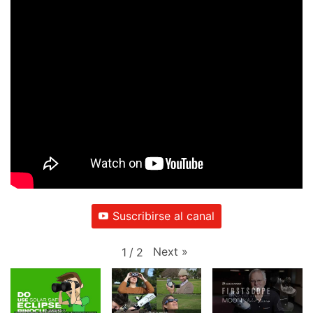
Suscribirse al canal
Next
»
1
/
2