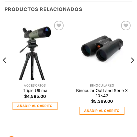
PRODUCTOS RELACIONADOS
Agregar
Agregar
a la
a la
Lista de
Lista de
deseos
deseos
ACCESORIOS
BINOCULARES
Binocular OutLand Serie X
Tripie Ultima
10×42
$
4,585.00
$
5,369.00
AÑADIR AL CARRITO
AÑADIR AL CARRITO