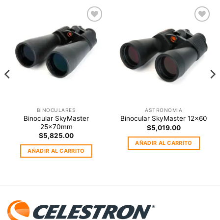
Agregar
Agregar
a la
a la
Lista de
Lista de
deseos
deseos
BINOCULARES
ASTRONOMIA
Binocular SkyMaster
Binocular SkyMaster 12×60
25x70mm
$
5,019.00
$
5,825.00
AÑADIR AL CARRITO
AÑADIR AL CARRITO