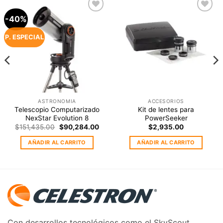
-40%
Agregar
Agregar
a la
a la
Lista de
Lista de
P. ESPECIAL
deseos
deseos
ASTRONOMIA
ACCESORIOS
Telescopio Computarizado
Kit de lentes para
NexStar Evolution 8
PowerSeeker
Original
Current
$
151,435.00
$
90,284.00
$
2,935.00
price
price
was:
is:
AÑADIR AL CARRITO
AÑADIR AL CARRITO
$151,435.00.
$90,284.00.
Con desarrollos tecnológicos como el SkyScout,