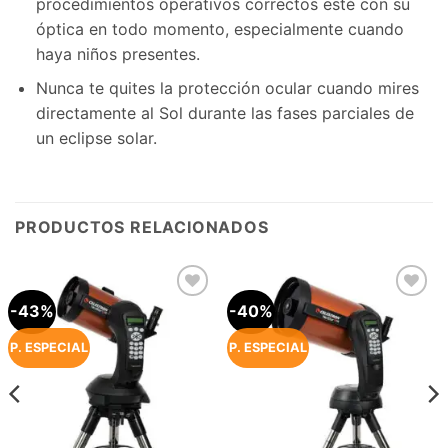
procedimientos operativos correctos esté con su
óptica en todo momento, especialmente cuando
haya niños presentes.
Nunca te quites la protección ocular cuando mires
directamente al Sol durante las fases parciales de
un eclipse solar.
PRODUCTOS RELACIONADOS
-43%
-40%
Agregar
Agregar
a la
a la
Lista de
Lista de
P. ESPECIAL
P. ESPECIAL
deseos
deseos