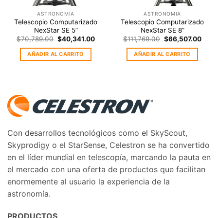
ASTRONOMIA
ASTRONOMIA
Telescopio Computarizado
Telescopio Computarizado
NexStar SE 5”
NexStar SE 8”
rent
Original
Current
Original
Curr
$
70,789.00
$
40,341.00
$
111,769.00
$
66,507.00
ce
price
price
price
price
was:
is:
was:
is:
AÑADIR AL CARRITO
AÑADIR AL CARRITO
0,284.00.
$70,789.00.
$40,341.00.
$111,769.00.
$66,
Con desarrollos tecnológicos como el SkyScout,
Skyprodigy o el StarSense, Celestron se ha convertido
en el líder mundial en telescopía, marcando la pauta en
el mercado con una oferta de productos que facilitan
enormemente al usuario la experiencia de la
astronomía.
PRODUCTOS