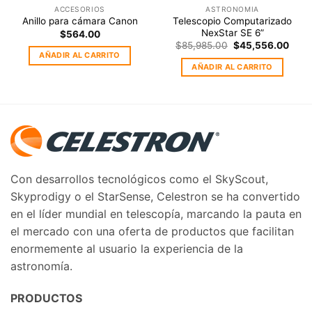
ACCESORIOS
ASTRONOMIA
Telescopio Computarizado
Anillo para cámara Canon
NexStar SE 6”
$
564.00
rrent
Original
Curr
$
85,985.00
$
45,556.00
ce
price
price
AÑADIR AL CARRITO
was:
is:
AÑADIR AL CARRITO
2,750.00.
$85,985.00.
$45,
Con desarrollos tecnológicos como el SkyScout,
Skyprodigy o el StarSense, Celestron se ha convertido
en el líder mundial en telescopía, marcando la pauta en
el mercado con una oferta de productos que facilitan
enormemente al usuario la experiencia de la
astronomía.
PRODUCTOS