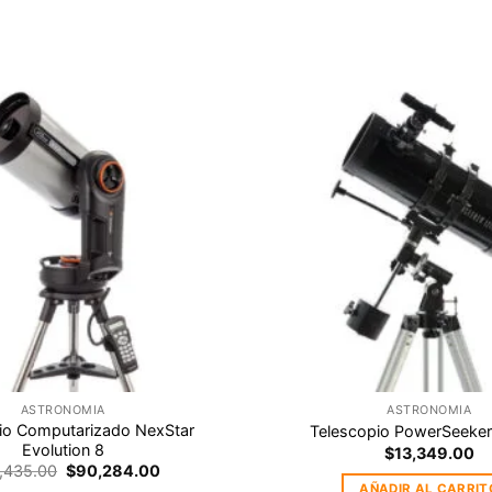
Agregar
a la
Lista de
deseos
ASTRONOMIA
ASTRONOMIA
io Computarizado NexStar
Telescopio PowerSeeker
Evolution 8
$
13,349.00
Original
Current
,435.00
$
90,284.00
price
price
AÑADIR AL CARRIT