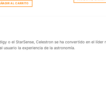
was:
is:
AÑADIR AL CARRITO
$151,435.00.
$90,284.00.
gy o el StarSense, Celestron se ha convertido en el líder
 usuario la experiencia de la astronomía.