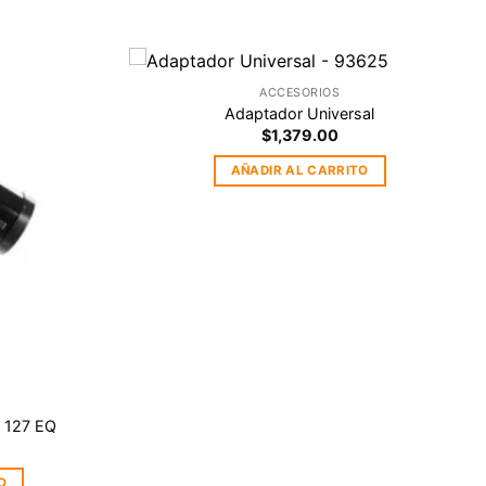
ACCESORIOS
Agregar
Agregar
Adaptador Universal
a la
a la
$
1,379.00
Lista de
Lista de
deseos
deseos
AÑADIR AL CARRITO
 127 EQ
O