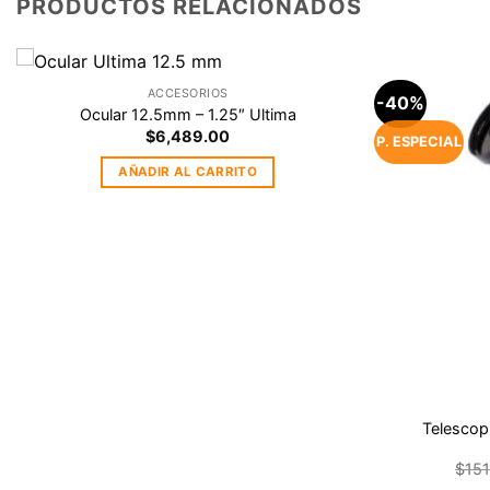
PRODUCTOS RELACIONADOS
ACCESORIOS
-40%
Agregar
Ocular 12.5mm – 1.25″ Ultima
a la
$
6,489.00
Lista de
P. ESPECIAL
deseos
AÑADIR AL CARRITO
Telescop
$
151