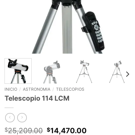
INICIO
/
ASTRONOMIA
/
TELESCOPIOS
Telescopio 114 LCM
Original
Current
25,209.00
14,470.00
$
$