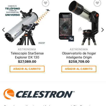
Agregar
Agregar
a la
a la
Lista de
Lista de
deseos
deseos
ASTRONOMIA
ASTRONOMIA
Telescopio StarSense
Observatorio de hogar
Explorer DX 130
inteligente Origin
rrent
$
27,089.00
$
258,709.00
ce
AÑADIR AL CARRITO
AÑADIR AL CARRITO
2,750.00.