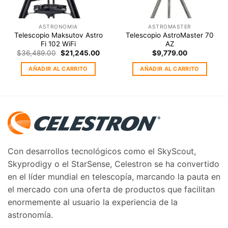
ASTRONOMIA
ASTROMASTER
Telescopio Maksutov Astro
Telescopio AstroMaster 70
Fi 102 WiFi
AZ
Original
Current
$
36,489.00
$
21,245.00
$
9,779.00
price
price
was:
is:
AÑADIR AL CARRITO
AÑADIR AL CARRITO
$36,489.00.
$21,245.00.
Con desarrollos tecnológicos como el SkyScout,
Skyprodigy o el StarSense, Celestron se ha convertido
en el líder mundial en telescopía, marcando la pauta en
el mercado con una oferta de productos que facilitan
enormemente al usuario la experiencia de la
astronomía.