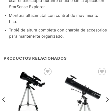
usar el telescopio durante el día o sin la aplicación
StarSense Explorer.
Montura altazimutal con control de movimiento
fino.
Tripié de altura completa con charola de accesorios
para mantenerte organizado.
PRODUCTOS RELACIONADOS
Agregar
Agregar
a la
a la
Lista de
Lista de
deseos
deseos