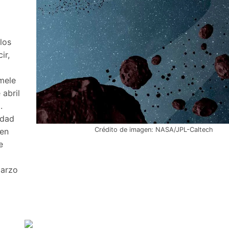
los
ir,
ymele
 abril
.
ndad
Crédito de imagen: NASA/JPL-Caltech
 en
e
marzo