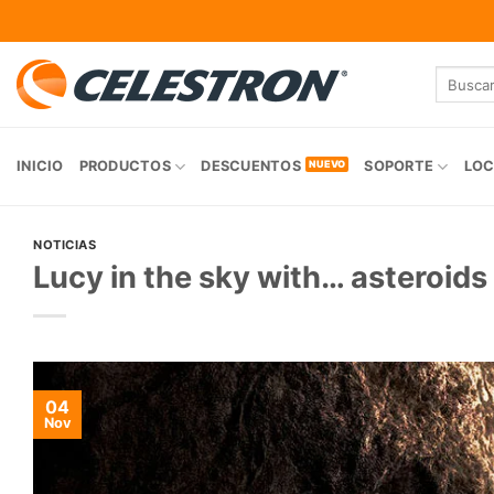
Skip
to
content
Buscar
por:
INICIO
PRODUCTOS
DESCUENTOS
SOPORTE
LOC
NOTICIAS
Lucy in the sky with… asteroids
04
Nov