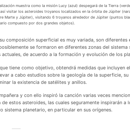
ualización muestra como la misión Lucy (azul) despegará de la Tierra (verd
í visitar los asteroides troyanos localizados en la órbita de Júpiter (nara
re Marte y Júpiter), visitando 6 troyanos alrededor de Júpiter (puntos bl
inario compuesto por dos grandes objetos).
su composición superficial es muy variada, son diferentes e
osiblemente se formaron en diferentes zonas del sistema 
actuales, de acuerdo a la formación y evolución de los pl
ue tiene como objetivo, obtendrá medidas que incluyen el 
levar a cabo estudios sobre la geología de la superficie, su
nar la existencia de satélites y anillos.
ompañera y con ello inspiró la canción varias veces mencio
e estos asteroides, las cuales seguramente inspirarán a l
 sistema planetario, en particular en sus orígenes.