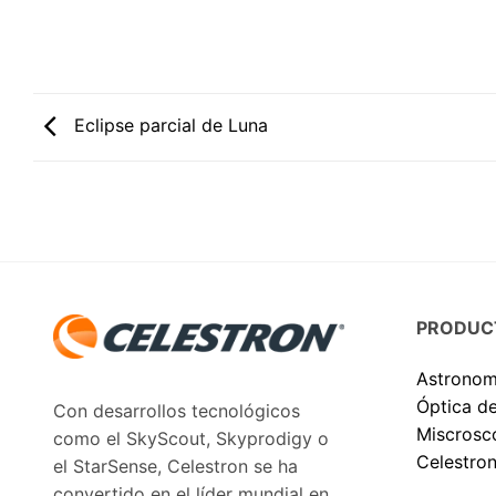
Eclipse parcial de Luna
PRODUC
Astronom
Óptica d
Con desarrollos tecnológicos
Miscrosc
como el SkyScout, Skyprodigy o
Celestron
el StarSense, Celestron se ha
convertido en el líder mundial en