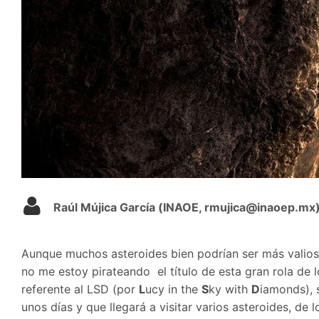
Raúl Mújica García (INAOE, rmujica@inaoep.mx
Aunque muchos asteroides bien podrían ser más valioso
no me estoy pirateando el título de esta gran rola de
referente al LSD (por
L
ucy in the
S
ky with
D
iamonds), 
unos días y que llegará a visitar varios asteroides, de