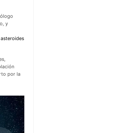
pólogo
o, y
s
asteroides
es,
blación
to por la