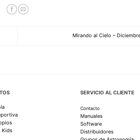
Mirando al Cielo – Diciemb
TOS
SERVICIO AL CLIENTE
ía
Contacto
eportiva
Manuales
opios
Software
 Kids
Distribuidores
Grupos de Astronomía