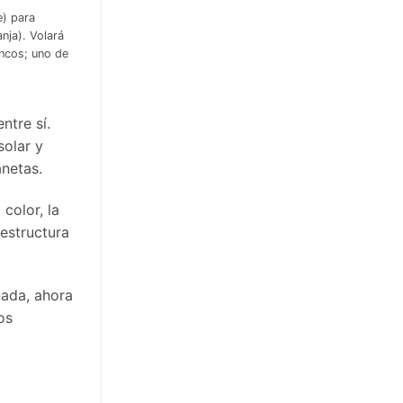
e) para
nja). Volará
ancos; uno de
ntre sí.
solar y
anetas.
color, la
 estructura
nada, ahora
os