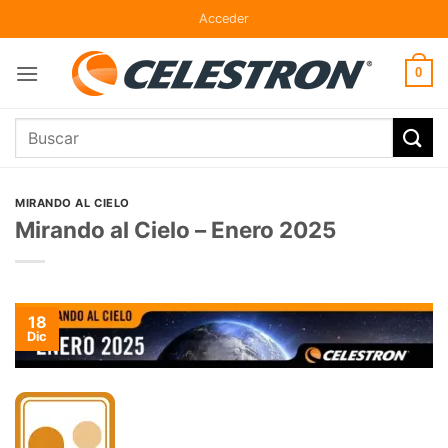
Skip
Acceder
to
content
0
Buscar
por:
MIRANDO AL CIELO
Mirando al Cielo – Enero 2025
18
Dic