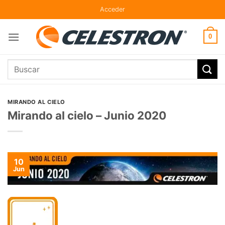
Skip
Acceder
to
content
0
Buscar
por:
MIRANDO AL CIELO
Mirando al cielo – Junio 2020
10
Jun