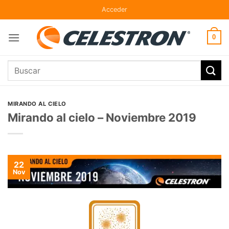
Skip
Acceder
to
content
0
Buscar
por:
MIRANDO AL CIELO
Mirando al cielo – Noviembre 2019
22
Nov