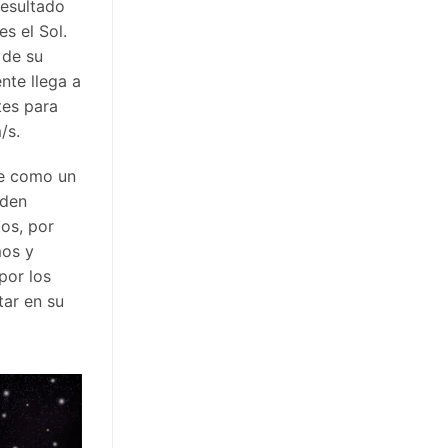
resultado
s el Sol.
 de su
nte llega a
tes para
/s.
ge como un
eden
los, por
mos y
por los
tar en su