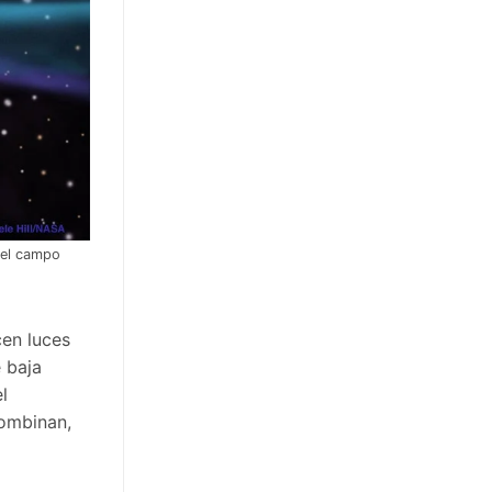
del campo
cen luces
 baja
l
combinan,