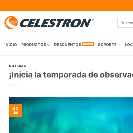
Skip
to
content
Buscar
por:
INICIO
PRODUCTOS
DESCUENTOS
SOPORTE
LOC
NOTICIAS
¡Inicia la temporada de observa
30
Jul