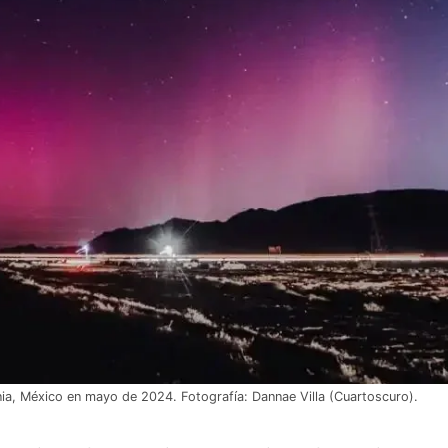
rnia, México en mayo de 2024. Fotografía: Dannae Villa (Cuartoscuro).