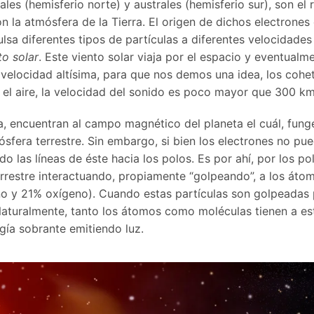
ales (hemisferio norte) y australes (hemisferio sur), son el 
 la atmósfera de la Tierra. El origen de dichos electrones e
lsa diferentes tipos de partículas a diferentes velocidades
to solar
. Este viento solar viaja por el espacio y eventualme
 velocidad altísima, para que nos demos una idea, los cohe
n el aire, la velocidad del sonido es poco mayor que 300 km
rra, encuentran al campo magnético del planeta el cuál, fun
sfera terrestre. Sin embargo, si bien los electrones no pu
o las líneas de éste hacia los polos. Es por ahí, por los po
errestre interactuando, propiamente “golpeando”, a los áto
o y 21% oxígeno). Cuando estas partículas son golpeadas 
 Naturalmente, tanto los átomos como moléculas tienen a es
gía sobrante emitiendo luz.