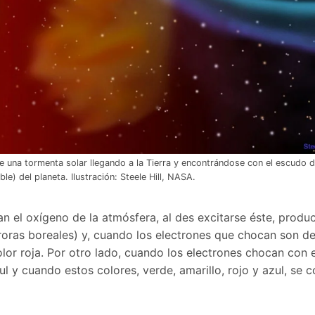
nte una tormenta solar llegando a la Tierra y encontrándose con el escudo 
le) del planeta. Ilustración: Steele Hill, NASA.
n el oxígeno de la atmósfera, al des excitarse éste, produ
roras boreales) y, cuando los electrones que chocan son de
lor roja. Por otro lado, cuando los electrones chocan con e
ul y cuando estos colores, verde, amarillo, rojo y azul, se 