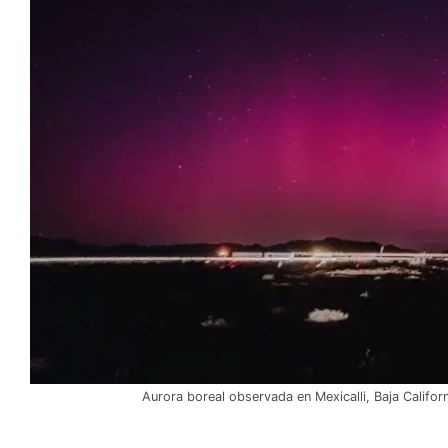
Aurora boreal observada en Mexicalli, Baja Califo