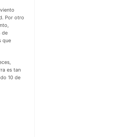
 viento
d. Por otro
nto,
s de
s que
eces,
ra es tan
ado 10 de