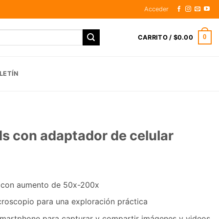
Acceder
0
CARRITO /
$
0.00
LETÍN
s con adaptador de celular
 con aumento de 50x-200x
croscopio para una exploración práctica
 smartphone para capturar y compartir imágenes y videos