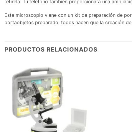
retírela. Tu teléfono también proporcionará una ampliac
Este microscopio viene con un kit de preparación de port
portaobjetos preparado; todos hacen que la creación de d
PRODUCTOS RELACIONADOS
Agregar
a la
Lista de
deseos