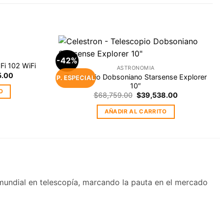
-42%
Agregar
Agregar
Fi 102 WiFi
ASTRONOMIA
a la
a la
Current
5.00
Telescopio Dobsoniano Starsense Explorer
Lista de
Lista de
P. ESPECIAL
price
deseos
deseos
10″
is:
O
Original
Current
$
68,759.00
$
39,538.00
.00.
$21,245.00.
price
price
was:
is:
AÑADIR AL CARRITO
$68,759.00.
$39,538.00.
 mundial en telescopía, marcando la pauta en el mercado