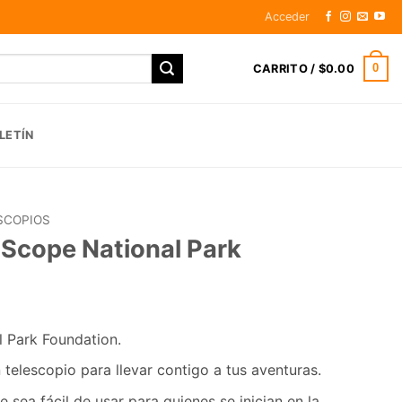
Acceder
0
CARRITO /
$
0.00
LETÍN
SCOPIOS
tScope National Park
l Park Foundation.
n telescopio para llevar contigo a tus aventuras.
 sea fácil de usar para quienes se inician en la