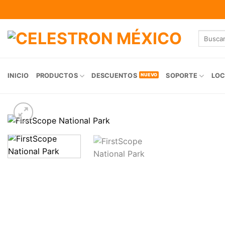
Skip
to
content
Buscar
por:
INICIO
PRODUCTOS
DESCUENTOS
SOPORTE
LOC