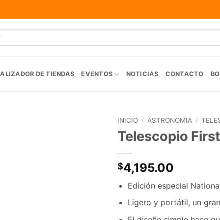
ALIZADOR DE TIENDAS
EVENTOS
NOTICIAS
CONTACTO
BO
INICIO
/
ASTRONOMIA
/
TELE
Telescopio Firs
Agregar
a la
Lista de
4,195.00
$
deseos
Edición especial Nationa
Ligero y portátil, un gra
El diseño simple hace que