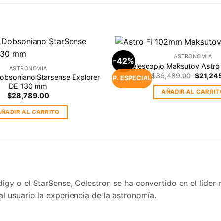
ASTRONOMIA
-42%
Agregar
Telescopio Maksutov Astro 
ASTRONOMIA
a la
Original
$
36,489.00
$
21,24
obsoniano Starsense Explorer
Lista de
P. ESPECIAL
price
deseos
DE 130 mm
was:
AÑADIR AL CARRIT
$
28,789.00
$36,489
AÑADIR AL CARRITO
gy o el StarSense, Celestron se ha convertido en el líder
 usuario la experiencia de la astronomía.