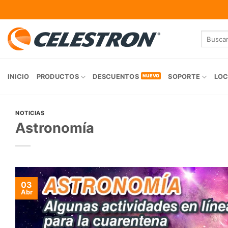
Skip
to
content
Buscar
por:
INICIO
PRODUCTOS
DESCUENTOS
SOPORTE
LOC
NOTICIAS
Astronomía
03
Abr