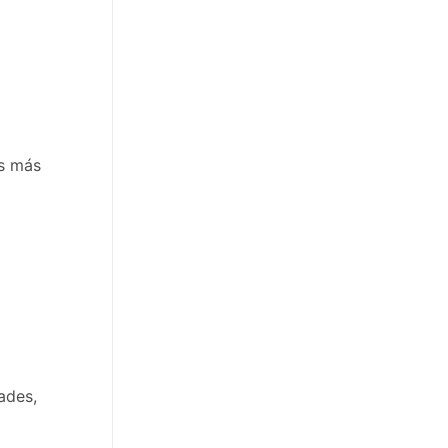
os más
ades,