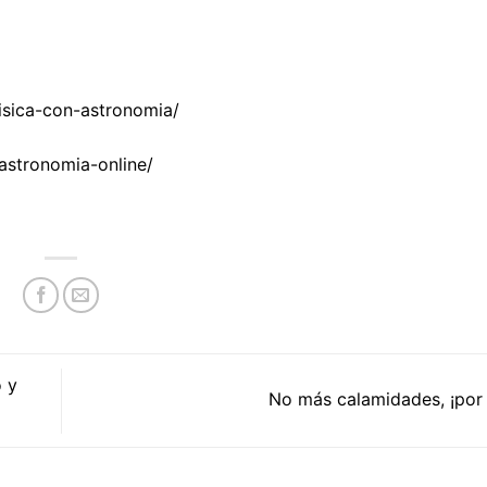
isica-con-astronomia/
astronomia-online/
o y
No más calamidades, ¡por