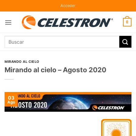
Skip
Acceder
to
content
0
Buscar
por:
MIRANDO AL CIELO
Mirando al cielo – Agosto 2020
03
Ago